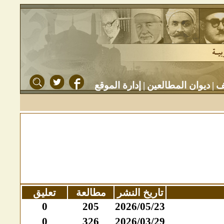
ف
|
ديوان المطالعين
|
إدارة الموقع
تاريخ النشر
مطالعة
تعليق
0
205
2026/05/23
0
326
2026/03/29