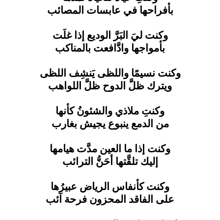
بأفراحها في عابسات المصائب
وكنت ليَ البَرَّ الوديع إذا غلَت
بأمواجها وادَّافعت بالمناكب
وكنت نسيمًا واللظى يَنشِف اللظى
ويترك ظلَّ الدوح ظلَّ اللواهب
وكنتِ ملاذي والشئونُ كأنها
من الدمع ينبوع يجيش بغارب
وكنت إذا ما العين مدَّت هيامها
إليك تلقَّتها أحَنُّ الترائب
وكنت كأنفاس الرياض عبيرُها
على الفاقد المحزون فرحة آئب