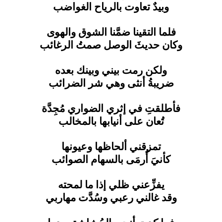
وبيدٌ تعاوت بالرياح الغواضب
فلما التقينا ضمَّنا الشوق والهوى
وكان حديثَ الوصل صمتُ الرغائب
ولكن رمت بيني وبينك بعده
ضريبةُ أنثى وهي شر الضرائب
فأطلقتِ في إثري الضواري مُجِدَّة
تُعان على أنيابها بالمخالب
تمزقني ألحاظها وعيونها
كأنيَ أُرمَى بالسهام الصوائب
يفزِّعني ظلي إذا ما لمحته
وقد غالني رعبي وسُدَّت مهاربي