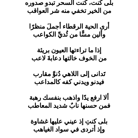
بلى كنت، كنت السحر تبدو صدوره
من الخير تخفي منه شر العواقب
أرى الحية الرقطاء أجملَ منظرًا
وألين مسًّا من ثُديِّ الكواعب
إذا ما تراءتها العيون بريئة
من الخوف خالتها دعابةَ لاعب
تَدانى إلى اللاهي دُنوَّ مقارب
فيدنو ويدني كفه كالمداعب
ألا ارفع يدًا واذهب بنفسك رهبة
فمن حسنها نابٌ شديد المعاطب
بلى كنتِ إذ عيني عليها غشاوة
وإذ أتردى في سواد الغياهب