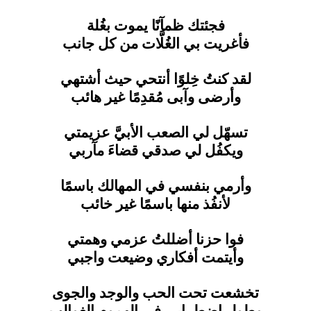
فجئتك ظمآنًا يموت بغُلة
فأغريت بي الغُلَّات من كل جانب
لقد كنتُ خِلوًا أنتحي حيث أشتهي
وأرضى وآبى مُقدِمًا غير هائب
تسهّل لي الصعب الأبيَّ عزيمتي
ويكفُل لي صدقي قضاءَ مآربي
وأرمي بنفسي في المهالك باسمًا
لأنفُذ منها باسمًا غير خائب
فوا حزنا أضللتُ عزمي وهمتي
وأيتمت أفكاري وضيعت واجبي
تخشعت تحت الحب والوجد والجوى