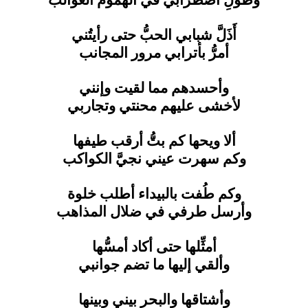
وطولِ اضطرابي في الهموم الغوالب
أَذَلَّ شبابي الحبُّ حتى رأيتُني
أمرُّ بأترابي مرور المجانب
وأحسدهم مما لقيت وإنني
لأخشى عليهم محنتي وتجاربي
ألا ويحها كم بتُّ أرقب طيفها
وكم سهرت عيني نجيَّ الكواكب
وكم طُفت بالبيداء أطلب خلوة
وأرسل طرفي في ضلال المذاهب
أمثِّلها حتى أكاد أمسُّها
وألقي إليها ما تضم جوانبي
وأشتاقها والبحر بيني وبينها