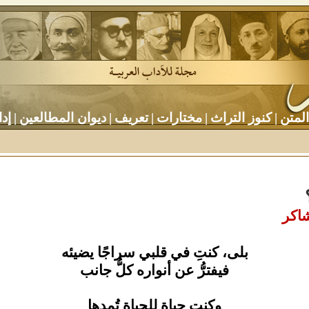
المتن
|
كنوز التراث
|
مختارات
|
تعريف
|
ديوان المطالعين
|
إدا
اكر
بلى، كنتِ في قلبي سراجًا يضيئه
فيفترُّ عن أنواره كلُّ جانب
وكنتِ حياة للحياة تُمدها