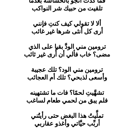
فما كدت أنجو بالحُشاشة بعدما
تلقيت من حبيك شر النواكب
ألا لا تقولي كيف كنتِ فإنني
أرى كل أنثى شرها غير غائب
ترومين مني الودَّ بقيا على الذي
مضى؟ خاب فألي أن أُرى غير ثائب
ترومين مني الود؟ تلك عجيبة
وأسعى لذبحي؟ تلك أم العجائب
تشهَّيتِ لحمًا؟ فات ما تشتهينه
فلم يبق من لحمي طعام لساغب
تملَّيتُ هذا البغض حتى رأيتُني
أربِّب حيَّاتي وأغذو عقاربي