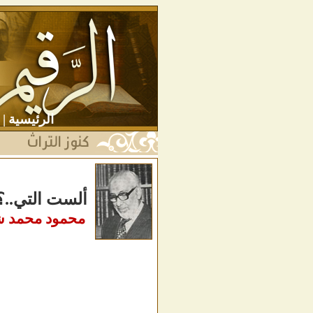
الرئيسية
|
ألست التي..؟
محمود محمد ش