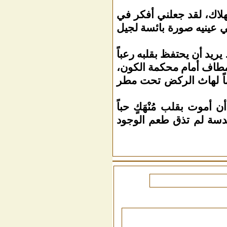
هلاك، لقد جعلني أفكر في
ي عينيه صورة بائسة لجيل
ريد أن يحتفظ بقلبه رعباً
لمطاف أمام محكمة الكون،
ماً لهاث الركض تحت مطر
موت بقلب مُنْهَكٍ حباً
كدسة لم تذق طعم الوجود