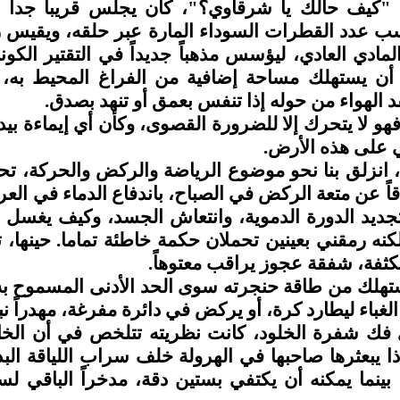
 "كيف حالك يا شرقاوي؟"، كان يجلس قريبا جدا 
عدد القطرات السوداء المارة عبر حلقه، ويقيس زاو
مادي العادي، ليؤسس مذهباً جديداً في التقتير الكو
أن يستهلك مساحة إضافية من الفراغ المحيط به،
د الهواء من حوله إذا تنفس بعمق أو تنهد بصدق.
 فهو لا يتحرك إلا للضرورة القصوى، وكأن أي إيماءة بي
ي على هذه الأرض.
 انزلق بنا نحو موضوع الرياضة والركض والحركة، ت
قاً عن متعة الركض في الصباح، باندفاع الدماء في 
يد الدورة الدموية، وانتعاش الجسد، وكيف يغسل الع
 لكنه رمقني بعينين تحملان حكمة خاطئة تماما. حينه
كثفة، شفقة عجوز يراقب معتوهاً.
هلك من طاقة حنجرته سوى الحد الأدنى المسموح به ل
لغباء ليطارد كرة، أو يركض في دائرة مفرغة، مهدراً نب
ي فك شفرة الخلود، كانت نظريته تتلخص في أن الخا
ا يبعثرها صاحبها في الهرولة خلف سراب اللياقة البد
ينما يمكنه أن يكتفي بستين دقة، مدخراً الباقي لس