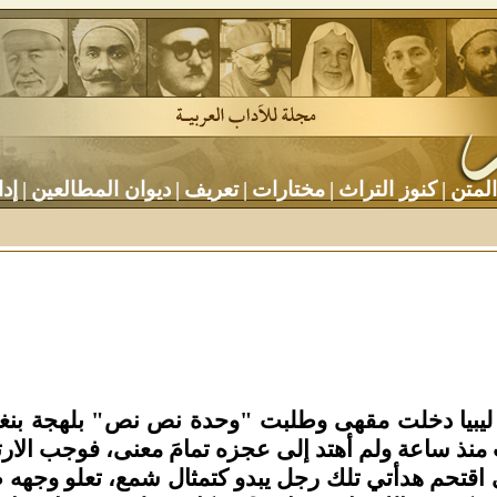
المتن
|
كنوز التراث
|
مختارات
|
تعريف
|
ديوان المطالعين
|
إدا
 ليبيا دخلت مقهى وطلبت "وحدة نص نص" بلهجة بنغاز
يت منذ ساعة ولم أهتد إلى عجزه تمامَ معنى، فوجب الا
حم هدأتي تلك رجل يبدو كتمثال شمع، تعلو وجهه طمأ