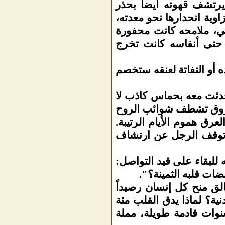
يرتشف قهوته أيضا بحذر
ية انحدارها نحو معدته،
ني، ملامحه كانت محفورة
 حتى أنفاسه كانت تخرج
ده أو التفاتة لعنقه ستخصم
حدثت معه بحماس كاذب لا
العروق تشطف شوائب الروح
رق هموم الأيام الرتيبة.
ا، توقف الرجل عن ارتشاف
لبقاء على قيد التواصل:
ضات قلبه الثمينة؟".
لق منح كل إنسان رصيداً
نية؟ لماذا يدق القلب مئة
نوات قادمة طويلة، مملة