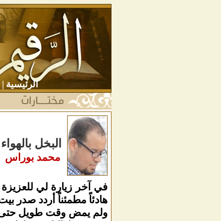
الرئيسية
|
البخل بالهواء
محمد بوراس
في آخر زيارة لي للعزيزة
هادئاً مطمئناً أردد صدر ب
ولم يمض وقت طويل حتى اقت