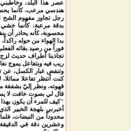
عصر هذا البلد، وخاطبني
هندسي مرعب، كأنما يحسب 
رجل تجاوز مفهوم الشح ال
بدقة مرعبة، كأنما خشي 
محسوبة، كأنه يحاذر أن ينف
بدا الهواء من حوله راكداً،
فوراً من رصيد بقائه الفعل
تجاذبنا أطراف حديث لزج،
ريب فيه وبتفاعل يموج نفا
وتنفض غبار الكسل، عن تجد
كنت أنتظر تفاعلا مماثلا،
قهوته، ونظر إليّ بشفقة م
قال لي بصوت خافت لا يست
"كيف للمرء أن يكون بهذا ا
أخبرني بلهجة الخبير الذ
محدوداً من النبضات، فلماذ
وعشرين دقة في الدقيقة ب