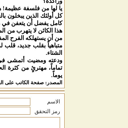
وراكدة؟
يا لها من فلسفة عظيمة! ه
كل أولئك الذين يبخلون با
كامل يفضل أن يتعفن في مك
هذا الكائن لا يتهرب من ال
من أن يستهلكه الفرح المف
متباهياً بقلب جديد، قلب
الشتاء.
ودعته ومضيت أتمشى في ال
تماماً، مهترئٍ من كثرة 
يوماً.
المصدر: صفحة الكاتب على ال
الاسم
رمز التحقق