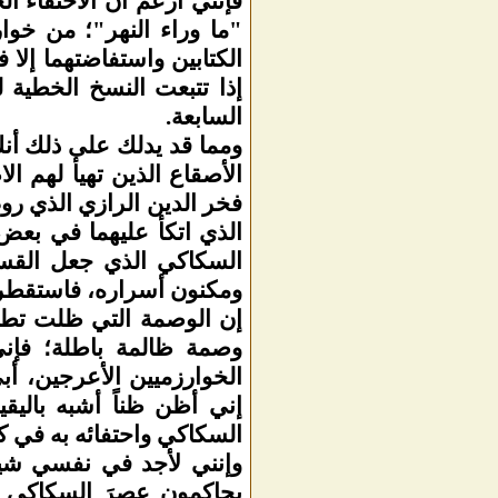
فإنني أزعم أنَّ الاحتفاء
"ما وراء النهر"؛ من خوا
الكتابين واستفاضتهما إلا 
إذا تتبعت النسخ الخطية 
السابعة.
ومما قد يدلك على ذلك أنك ل
الأصقاع الذين تهيأ لهم ا
فخر الدين الرازي الذي رو
الذي اتكأ عليهما في بعض 
السكاكي الذي جعل القسم 
ومكنون أسراره، فاستقطر ف
إن الوصمة التي ظلت تطار
وصمة ظالمة باطلة؛ فإني
الخوارزميين الأعرجين، أ
إني أظن ظناً أشبه بالي
السكاكي واحتفائه به في كتا
وإنني لأجد في نفسي شيئا 
يحاكمون عصرَ السكاكي وم