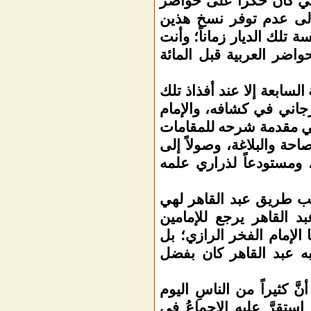
اني كان حكراً على حواضر
 إلى عدم توفر نسخ هذين
 تلك الديار زماناً؛ وأنت
اضر العربية قبل المائة
السابعة إلا عند أفذاذ تلك
رجاني في كشافه، والإمام
 في مقدمة شرحه للمقامات
حة والبلاغة، وصولاً إلى
 ومستودعاً لذراري علمه
كب طريق عبد القاهر لهي
 القاهر يرجع للإمامين
لإمام الفخر الرازي؛ بل
ه عبد القاهر كان بفضل
 كثيراً من الناسِ اليوم
تقرَّ عليه الإجماعُ في