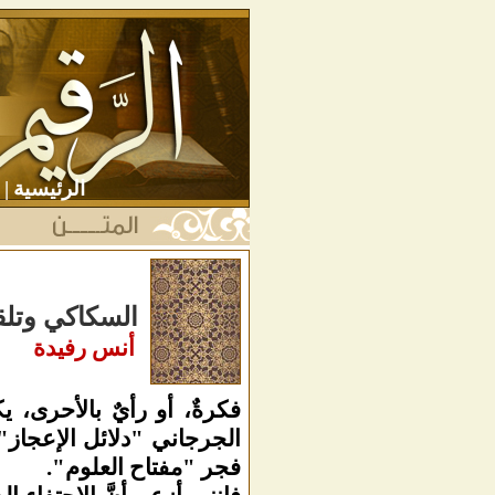
الرئيسية
|
السكاكي وتلق
أنس رفيدة
فكرةٌ، أو رأيٌ بالأحرى، يك
الجرجاني "دلائل الإعجاز"
فجر "مفتاح العلوم".