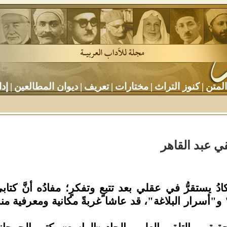
المتن
|
كنوز التراث
|
مختارات
|
تعريف
|
ديوان المطالعين
|
إدا
ي عبد القاهر
ادُ يستقرُّ في عقلي بعد تتبعٍ وتفكرٍ؛ مفادُه أنَّ كتاب
 و"أسرار البلاغة"، قد عاشا غربةً مكانية ومعرفية من