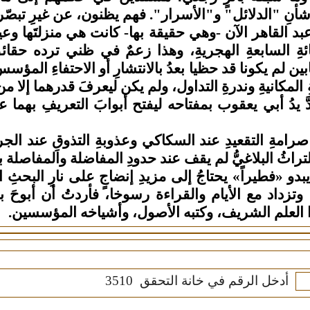
نِ "الدلائل" و"الأسرار". فهم يظنون، عن غيرِ تبصّر، أن
 عبد القاهر الآن -وهي حقيقة بها- كانت هي منزلتَها وعي
ائةِ السابعةِ الهجريةِ، وهذا زعمٌ في ظني ترده حقائقُ
ن لم يكونا قد حظيا بعدُ بالانتشارِ أو الاحتفاءِ المؤس
ِ المكانيةِ وندرةِ التداول، ولم يكن ليعرفَ قدرهما إلا من
دَّ يدُ أبي يعقوب بمفتاحه ليفتح أبوابَ التعريفِ بهم
 صرامةِ التقعيدِ عند السكاكي وعذوبةِ التذوقِ عند الج
لتراثُ البلاغيُّ لم يقف عند حدودِ المفاضلة والمفاصلة بي
 يبدو «فطيراً» يحتاجُ إلى مزيدِ إنضاجٍ على نارِ البحثِ اله
زداد مع الأيام والقراءة رسوخا، فأردتُ أن أبوحَ بها ل
هذا العلم الشريف، وكتبه الأصول، وأشياخه المؤسسين.
أدخل الرقم في خانة التحقق
3510