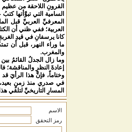
القرونِ اللاحقة من عظيم شأ
السامية التي تبوَّأتها كتبُ
المعرفيِّ العربيِّ قبل الم
العربية؛ ففي ظني أن الكتابي
كانا يرسفانِ في قيدِ الغربة
ما وراء النهر، قبل أن تمت
والمغرب.
وما زال الجدلُ القائمُ بين
إعادةَ النظرِ والمناقشة؛ فا
وختاماً، فإنَّ هذا الرأيَ قد
في صدري منذ زمنٍ بعيد، وت
المسارِ التاريخيِّ لتلقي 
الاسم
رمز التحقق