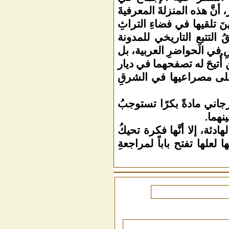
َّ هذه المنزلةَ المعرفيةَ
نَ تلقيها في فضاءِ التراثِ
 التتبعِ التاريخي للمدونة
سِ في الحواضرِ العربية، بل
 أُتيحَ له تصفحهما في ديار
ا على مصراعيها في الشرقِ
رجاني مادةً بكرًا تستوجبُ
نهما.
ادئة، إلا أنَّها فكرة تحيكُ
علها تفتح باباً لمراجعةِ