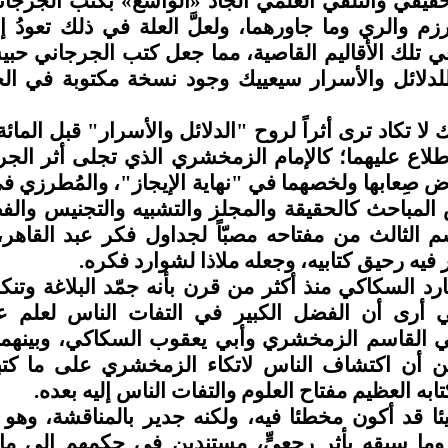
 الحقيقي والتلقي العلمي الجاد «الواسع» بكتب الجرج
رزم والري وما جاورهما، ولعلَّ العلة في ذلك تعودُ
في تلك الأقاليم القاصية، مما جعل كتب الجرجاني حبيسة
للدلائل والأسرار سيعييك وجود نسخة مكتوبة في الحو
ا تكاد ترى أثراً لروح "الدلائل والأسرار" قبل المائة 
لاطلاع عليهما؛ كالإمام الزمخشري الذي تجلى أثر الج
ض صِعابها ولخصهما في "نهاية الإيجاز"، والمُطرزي
المباحث كالحقيقة والمجلز والتشبيه والتجنيس والفصا
الثالث من مفتاحه مصبّاً لجداول فكر عبد القاهر،
يه رحيق كتابيه، وجعله ملاذا لشوارد فكره.
د السكاكي منذ أكثر من قرن بأنه جمّد البلاغة وتن
 أرى أن الفضل الكبير في التفات الناس لعلم عبد
بي القاسم الزمخشري وأبي يعقوب السكاكي، وبينهما ا
قين أن اكتشاف الناس لاتكاء الزمخشري على ما كتب
به العظيم مفتاح العلوم والتفات الناس إليه بعده.
قد أكون مخطئا فيه، ولكنه جدير بالمناقشة، وهو أنَّ
ا سبقه بأثرٍ رجعيٍّ، مستندين في حكمهم إلى ما اس